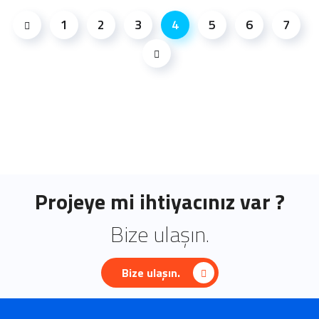
1
2
3
4
5
6
7
Projeye mi ihtiyacınız var ?
Bize ulaşın.
Bize ulaşın.