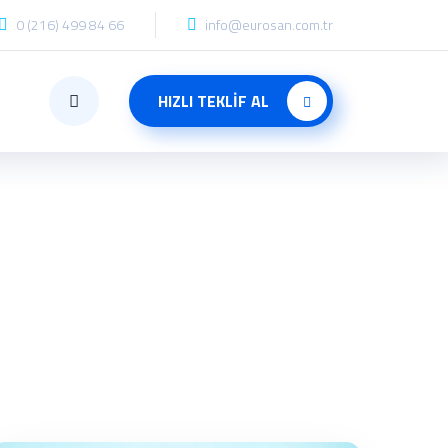
0 (216) 499 84 66
info@eurosan.com.tr
HIZLI TEKLİF AL