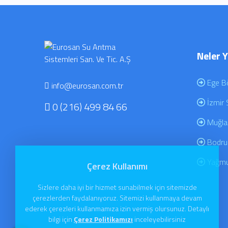
Neler 
Ege Bö
info@eurosan.com.tr
İzmir 
0 (216) 499 84 66
Muğla
Bodru
Yağmur
Çerez Kullanımı
Sizlere daha iyi bir hizmet sunabilmek için sitemizde
çerezlerden faydalanıyoruz. Sitemizi kullanmaya devam
ederek çerezleri kullanmamıza izin vermiş olursunuz. Detaylı
bilgi için
Çerez Politikamızı
inceleyebilirsiniz