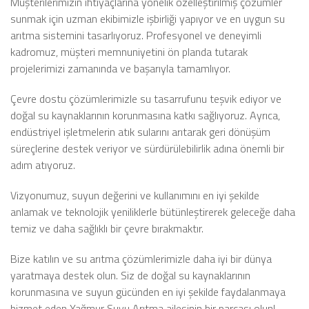
Müşterilerimizin ihtiyaçlarına yönelik özelleştirilmiş çözümler
sunmak için uzman ekibimizle işbirliği yapıyor ve en uygun su
arıtma sistemini tasarlıyoruz. Profesyonel ve deneyimli
kadromuz, müşteri memnuniyetini ön planda tutarak
projelerimizi zamanında ve başarıyla tamamlıyor.
Çevre dostu çözümlerimizle su tasarrufunu teşvik ediyor ve
doğal su kaynaklarının korunmasına katkı sağlıyoruz. Ayrıca,
endüstriyel işletmelerin atık sularını arıtarak geri dönüşüm
süreçlerine destek veriyor ve sürdürülebilirlik adına önemli bir
adım atıyoruz.
Vizyonumuz, suyun değerini ve kullanımını en iyi şekilde
anlamak ve teknolojik yeniliklerle bütünleştirerek geleceğe daha
temiz ve daha sağlıklı bir çevre bırakmaktır.
Bize katılın ve su arıtma çözümlerimizle daha iyi bir dünya
yaratmaya destek olun. Siz de doğal su kaynaklarının
korunmasına ve suyun gücünden en iyi şekilde faydalanmaya
hizmet eden Yağmur Suyu Arıtma ailesinin bir parçası olun!