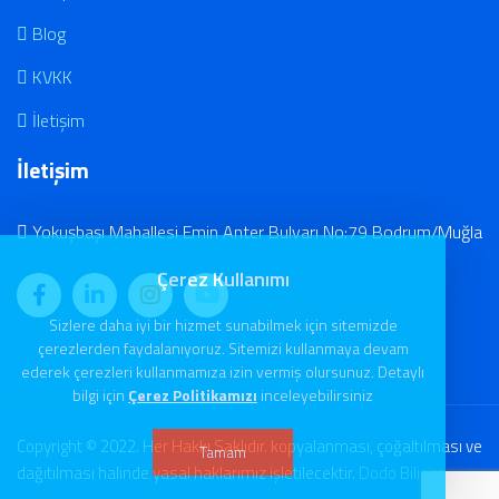
Blog
KVKK
İletişim
İletişim
Yokuşbaşı Mahallesi Emin Anter Bulvarı No:79 Bodrum/Muğla
Çerez Kullanımı
Sizlere daha iyi bir hizmet sunabilmek için sitemizde
çerezlerden faydalanıyoruz. Sitemizi kullanmaya devam
ederek çerezleri kullanmamıza izin vermiş olursunuz. Detaylı
bilgi için
Çerez Politikamızı
inceleyebilirsiniz
Copyright © 2022. Her Hakkı Saklıdır. kopyalanması, çoğaltılması ve
Tamam
dağıtılması halinde yasal haklarımız işletilecektir.
Dodo Bilişim