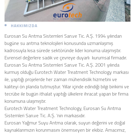
HAKKIMIZDA
Eurosan Su Arıtma Sistemleri San.ve Tic. A.Ş. 1994 yılından
bugüne su arıtma teknolojileri konusunda uzmanlaşmış
kadrosuyla kısa sürede sektöründe lider konuma ulaşmıştır.
Evrensel değerlere sadık ve çevreye duyarlı kurumsal firmadır.
Eurosan Su Arıtma Sistemleri San.ve Tic. A.Ş. 2001 yılında
kurmuş olduğu Eurotech Water Treatment Technology markası
ile, yaptığı projelerde her zaman mühendislik hizmetini ve
kaliteyi ön planda tutmuştur. Yıllar içinde edindiği bilgi birikimi ve
tecrübe ile bugün ithalat yaptığı ülkelere ihracat yapan bir firma
konumuna ulaşmıştır.
Eurotech Water Treatment Technology, Eurosan Su Arıtma
Sistemleri San.ve Tic. A.Ş. ‘nin markasıdır.
Eurosan Yağmur Suyu Arıtma olarak, suyun değerini ve doğal
kaynaklarımızın korunmasını önemseyen bir ekibiz. Amacımız,