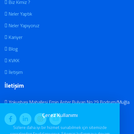
Biz Kimiz ?
Neler Yaptık
Neler Yapıyoruz
Kariyer
Blog
KVKK
İletişim
İletişim
Yokuşbaşı Mahallesi Emin Anter Bulvarı No:79 Bodrum/Muğla
Çerez Kullanımı
Sizlere daha iyi bir hizmet sunabilmek için sitemizde
çerezlerden faydalanıyoruz. Sitemizi kullanmaya devam