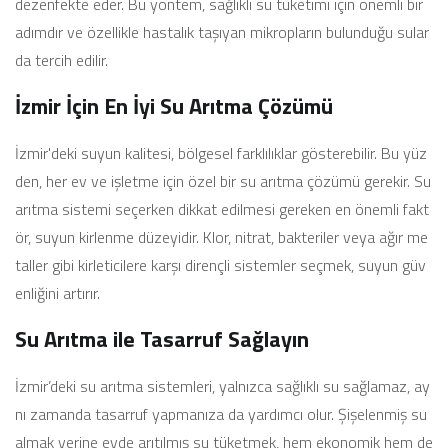
dezenfekte eder. Bu yöntem, sağlıklı su tüketimi için önemli bir
adımdır ve özellikle hastalık taşıyan mikropların bulunduğu sular
da tercih edilir.
İzmir İçin En İyi Su Arıtma Çözümü
İzmir'deki suyun kalitesi, bölgesel farklılıklar gösterebilir. Bu yüz
den, her ev ve işletme için özel bir su arıtma çözümü gerekir. Su
arıtma sistemi seçerken dikkat edilmesi gereken en önemli fakt
ör, suyun kirlenme düzeyidir. Klor, nitrat, bakteriler veya ağır me
taller gibi kirleticilere karşı dirençli sistemler seçmek, suyun güv
enliğini artırır.
Su Arıtma ile Tasarruf Sağlayın
İzmir’deki su arıtma sistemleri, yalnızca sağlıklı su sağlamaz, ay
nı zamanda tasarruf yapmanıza da yardımcı olur. Şişelenmiş su
almak yerine evde arıtılmış su tüketmek, hem ekonomik hem de