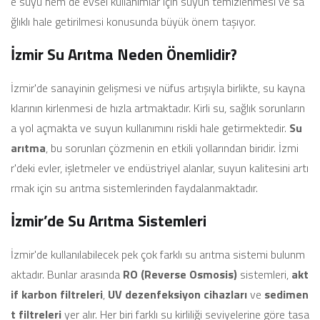
e suyu hem de evsel kullanımlar için suyun temizlenmesi ve sa
ğlıklı hale getirilmesi konusunda büyük önem taşıyor.
İzmir Su Arıtma Neden Önemlidir?
İzmir'de sanayinin gelişmesi ve nüfus artışıyla birlikte, su kayna
klarının kirlenmesi de hızla artmaktadır. Kirli su, sağlık sorunların
a yol açmakta ve suyun kullanımını riskli hale getirmektedir.
Su
arıtma
, bu sorunları çözmenin en etkili yollarından biridir. İzmi
r'deki evler, işletmeler ve endüstriyel alanlar, suyun kalitesini artı
rmak için su arıtma sistemlerinden faydalanmaktadır.
İzmir’de Su Arıtma Sistemleri
İzmir'de kullanılabilecek pek çok farklı su arıtma sistemi bulunm
aktadır. Bunlar arasında
RO (Reverse Osmosis)
sistemleri,
akt
if karbon filtreleri
,
UV dezenfeksiyon cihazları
ve
sedimen
t filtreleri
yer alır. Her biri farklı su kirliliği seviyelerine göre tasa