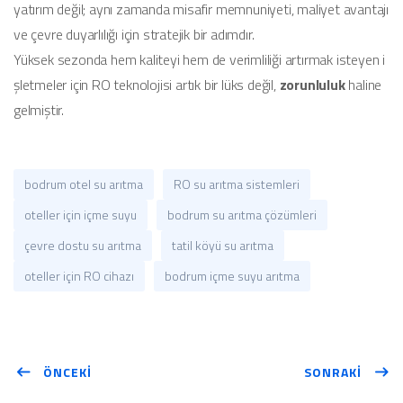
yatırım değil; aynı zamanda misafir memnuniyeti, maliyet avantajı
ve çevre duyarlılığı için stratejik bir adımdır.
Yüksek sezonda hem kaliteyi hem de verimliliği artırmak isteyen i
şletmeler için RO teknolojisi artık bir lüks değil,
zorunluluk
haline
gelmiştir.
bodrum otel su arıtma
RO su arıtma sistemleri
oteller için içme suyu
bodrum su arıtma çözümleri
çevre dostu su arıtma
tatil köyü su arıtma
oteller için RO cihazı
bodrum içme suyu arıtma
ÖNCEKİ
SONRAKİ