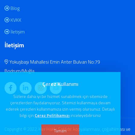
Blog
KVKK
İletişim
İletişim
Yokuşbaşı Mahallesi Emin Anter Bulvarı No:79
Bodrum/Muğla
Çerez Kullanımı
Sizlere daha iyi bir hizmet sunabilmek için sitemizde
çerezlerden faydalanıyoruz. Sitemizi kullanmaya devam
ederek çerezleri kullanmamıza izin vermiş olursunuz. Detaylı
bilgi için
Çerez Politikamızı
inceleyebilirsiniz
Copyright © 2022. Her Hakkı Saklıdır. kopyalanması, çoğaltılması ve
Tamam